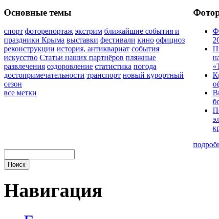
Основные темы
Фото
спорт
фоторепортаж
экстрим
ближайшие события и
Ф
праздники Крыма
выставки
фестивали
кино
официоз
2
реконструкции
история, антиквариат
события
П
искусство
Статьи наших партнёров
пляжные
н
развлечения
оздоровление
статистика
погода
«
достопримечательности
транспорт
новый курортный
К
сезон
о
все метки
В
б
П
э
к
подроб
Навигация