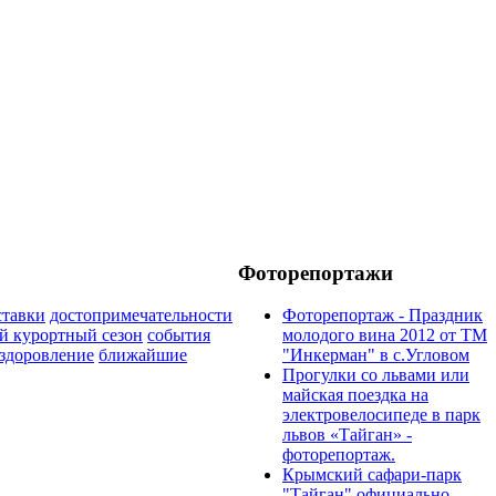
Фоторепортажи
ставки
достопримечательности
Фоторепортаж - Праздник
й курортный сезон
события
молодого вина 2012 от ТМ
здоровление
ближайшие
"Инкерман" в с.Угловом
Прогулки cо львами или
майская поездка на
электровелосипеде в парк
львов «Тайган» -
фоторепортаж.
Крымский сафари-парк
"Тайган" официально