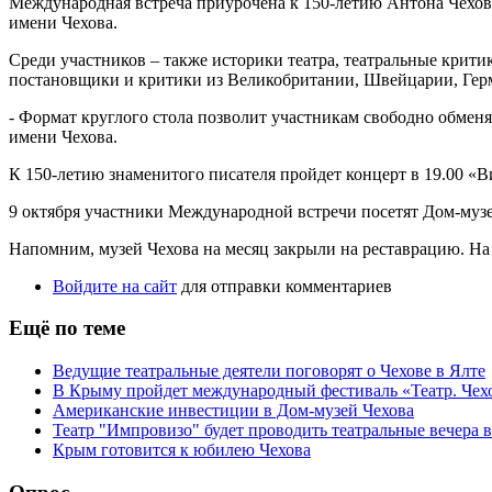
Международная встреча приурочена к 150-летию Антона Чехова
имени Чехова.
Среди участников – также историки театра, театральные крити
постановщики и критики из Великобритании, Швейцарии, Герм
- Формат круглого стола позволит участникам свободно обмен
имени Чехова.
К 150-летию знаменитого писателя пройдет концерт в 19.00 «
9 октября участники Международной встречи посетят Дом-музей
Напомним, музей Чехова на месяц закрыли на реставрацию. На
Войдите на сайт
для отправки комментариев
Ещё по теме
Ведущие театральные деятели поговорят о Чехове в Ялте
В Крыму пройдет международный фестиваль «Театр. Чехо
Американские инвестиции в Дом-музей Чехова
Театр "Импровизо" будет проводить театральные вечера в
Крым готовится к юбилею Чехова