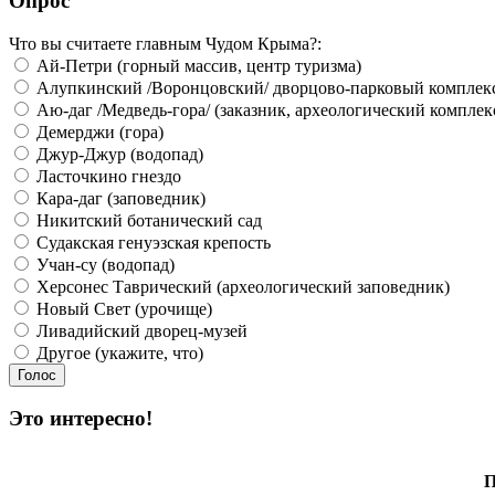
Опрос
Что вы считаете главным Чудом Крыма?:
Ай-Петри (горный массив, центр туризма)
Алупкинский /Воронцовский/ дворцово-парковый комплек
Аю-даг /Медведь-гора/ (заказник, археологический комплек
Демерджи (гора)
Джур-Джур (водопад)
Ласточкино гнездо
Кара-даг (заповедник)
Никитский ботанический сад
Судакская генуэзская крепость
Учан-су (водопад)
Херсонес Таврический (археологический заповедник)
Новый Свет (урочище)
Ливадийский дворец-музей
Другое (укажите, что)
Это интересно!
П