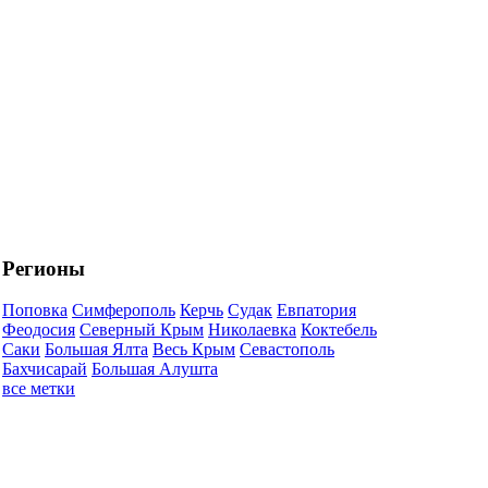
Регионы
Поповка
Симферополь
Керчь
Судак
Евпатория
Феодосия
Северный Крым
Николаевка
Коктебель
Саки
Большая Ялта
Весь Крым
Севастополь
Бахчисарай
Большая Алушта
все метки