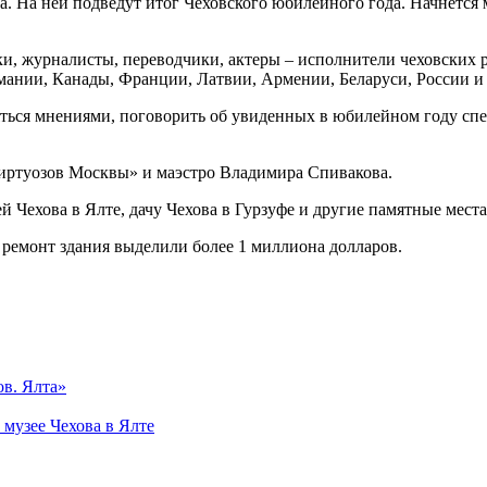
. На ней подведут итог Чеховского юбилейного года. Начнется 
ки, журналисты, переводчики, актеры – исполнители чеховских 
ании, Канады, Франции, Латвии, Армении, Беларуси, России и
яться мнениями, поговорить об увиденных в юбилейном году спе
Виртуозов Москвы» и маэстро Владимира Спивакова.
 Чехова в Ялте, дачу Чехова в Гурзуфе и другие памятные мест
 ремонт здания выделили более 1 миллиона долларов.
в. Ялта»
 музее Чехова в Ялте