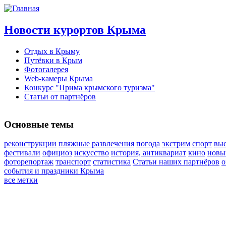
Новости курортов Крыма
Отдых в Крыму
Путёвки в Крым
Фотогалерея
Web-камеры Крыма
Конкурс "Прима крымского туризма"
Статьи от партнёров
Основные темы
реконструкции
пляжные развлечения
погода
экстрим
спорт
вы
фестивали
официоз
искусство
история, антиквариат
кино
новы
фоторепортаж
транспорт
статистика
Статьи наших партнёров
о
события и праздники Крыма
все метки