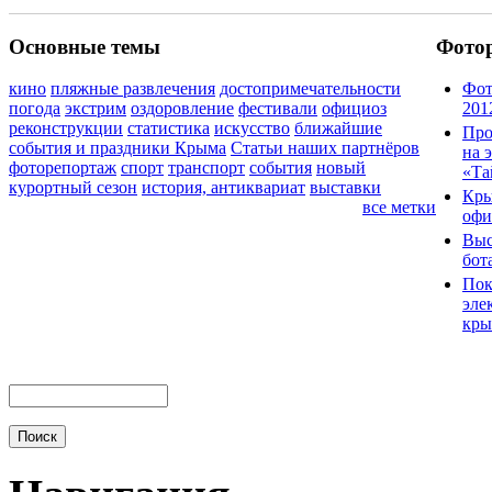
Основные темы
Фото
кино
пляжные развлечения
достопримечательности
Фот
погода
экстрим
оздоровление
фестивали
официоз
201
реконструкции
статистика
искусство
ближайшие
Про
события и праздники Крыма
Статьи наших партнёров
на 
фоторепортаж
спорт
транспорт
события
новый
«Та
курортный сезон
история, антиквариат
выставки
Кры
все метки
офи
Выс
бот
Пок
эле
кры