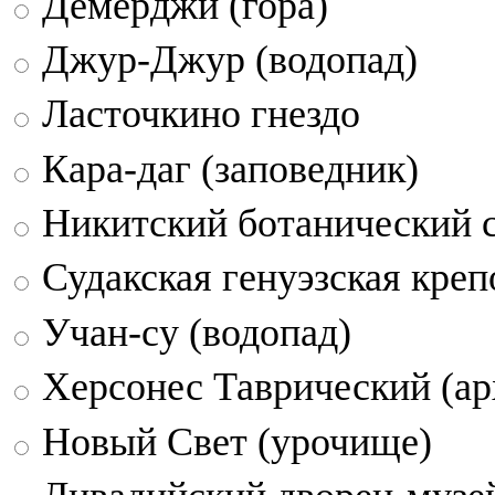
Демерджи (гора)
Джур-Джур (водопад)
Ласточкино гнездо
Кара-даг (заповедник)
Никитский ботанический 
Судакская генуэзская креп
Учан-су (водопад)
Херсонес Таврический (ар
Новый Свет (урочище)