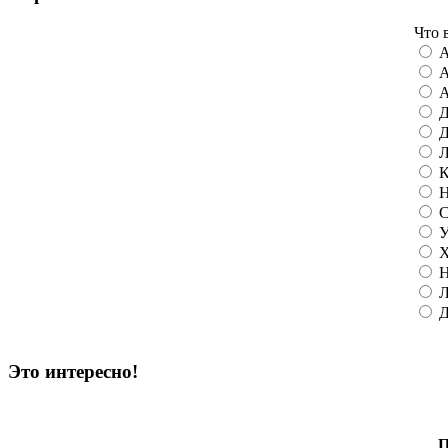
Что 
А
А
А
Д
Д
Л
К
Н
С
У
Х
Н
Л
Д
Это интересно!
П