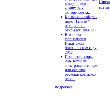
Никол
в парк львов
все ме
«Тайган» -
фоторепортаж.
Крымский сафари-
парк "Тайган"
официально
открылся (ФОТО)
Выставка
тюльпанов в
Никитском
ботаническом саду
2012
Покорение горы
Ай-Петри на
электровелосипеде
или осенняя
роскошь крымской
осени
подробнее