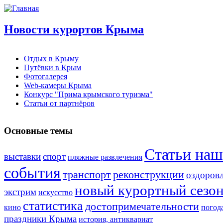
Новости курортов Крыма
Отдых в Крыму
Путёвки в Крым
Фотогалерея
Web-камеры Крыма
Конкурс "Прима крымского туризма"
Статьи от партнёров
Основные темы
Статьи наш
выставки
спорт
пляжные развлечения
события
транспорт
реконструкции
оздоров
новый курортный сезо
экстрим
искусство
статистика
достопримечательности
кино
погод
праздники Крыма
история, антиквариат