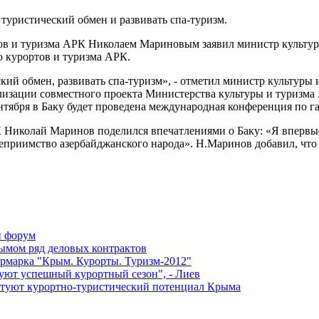
туристический обмен и развивать спа-туризм.
ртов и туризма АРК Николаем Мариновым заявил министр культур
 курортов и туризма АРК.
ий обмен, развивать спа-туризм», - отметил министр культуры 
изации совместного проекта Министерства культуры и туризма
нтября в Баку будет проведена международная конференция по га
К Николай Маринов поделился впечатлениями о Баку: «Я впервы
теприимство азербайджанского народа». Н.Маринов добавил, что
й форум
ымом ряд деловых контрактов
рмарка "Крым. Курорты. Туризм-2012"
уют успешный курортный сезон", - Лиев
нтуют курортно-туристический потенциал Крыма