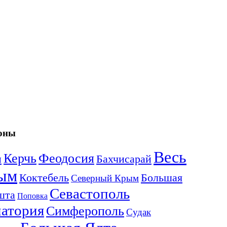
оны
Весь
Керчь
Феодосия
и
Бахчисарай
ым
Коктебель
Большая
Северный Крым
Севастополь
шта
Поповка
атория
Симферополь
Судак