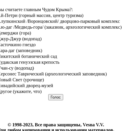
вы считаете главным Чудом Крыма?:
й-Петри (горный массив, центр туризма)
лупкинский /Воронцовский/ дворцово-парковый комплекс
ю-даг /Медведь-гора/ (заказник, археологический комплекс)
емерджи (гора)
жур-Джур (водопад)
асточкино гнездо
ара-даг (заповедник)
икитский ботанический сад
удакская генуэзская крепость
чан-су (водопад)
ерсонес Таврический (археологический заповедник)
овый Свет (урочище)
ивадийский дворец-музей
ругое (укажите, что)
© 1998-2023, Все права защищены, Vesna V.V.
ри любом копировании и использовании материалов,