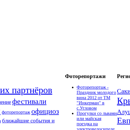
Фоторепортажи
Реги
их партнёров
Фоторепортаж -
Сак
Праздник молодого
вина 2012 от ТМ
Кр
фестивали
ление
"Инкерман" в
с.Угловом
н
официоз
Алу
фоторепортаж
Прогулки cо львами
Евп
или майская
ближайшие события и
а
поездка на
электровелосипеде