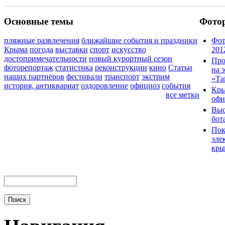
Основные темы
Фото
пляжные развлечения
ближайшие события и праздники
Фот
Крыма
погода
выставки
спорт
искусство
201
достопримечательности
новый курортный сезон
Про
фоторепортаж
статистика
реконструкции
кино
Статьи
на 
наших партнёров
фестивали
транспорт
экстрим
«Та
история, антиквариат
оздоровление
официоз
события
Кры
все метки
офи
Выс
бот
Пок
эле
кры