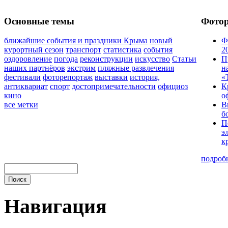
Основные темы
Фото
ближайшие события и праздники Крыма
новый
Ф
курортный сезон
транспорт
статистика
события
2
оздоровление
погода
реконструкции
искусство
Статьи
П
наших партнёров
экстрим
пляжные развлечения
н
фестивали
фоторепортаж
выставки
история,
«
антиквариат
спорт
достопримечательности
официоз
К
кино
о
все метки
В
б
П
э
к
подроб
Навигация