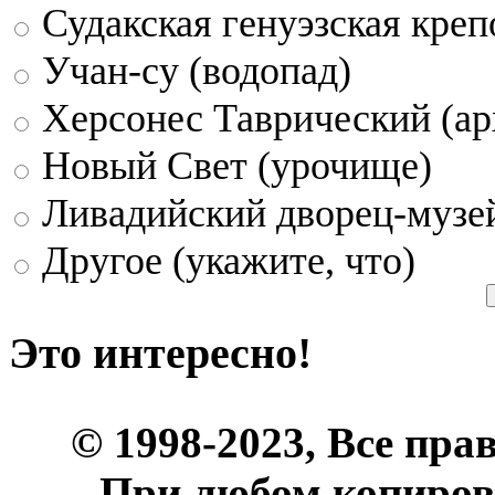
Судакская генуэзская креп
Учан-су (водопад)
Херсонес Таврический (ар
Новый Свет (урочище)
Ливадийский дворец-музе
Другое (укажите, что)
Это интересно!
© 1998-2023, Все пра
При любом копиров