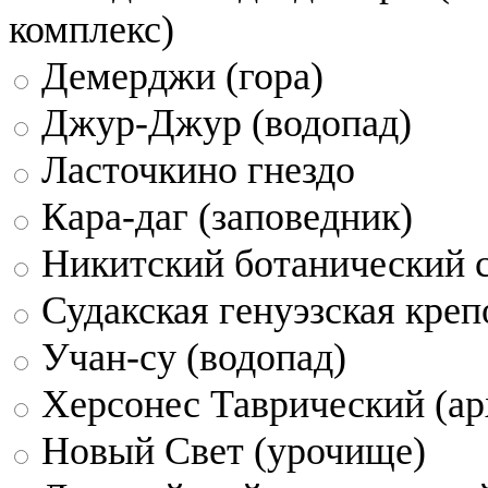
комплекс)
Демерджи (гора)
Джур-Джур (водопад)
Ласточкино гнездо
Кара-даг (заповедник)
Никитский ботанический 
Судакская генуэзская креп
Учан-су (водопад)
Херсонес Таврический (ар
Новый Свет (урочище)