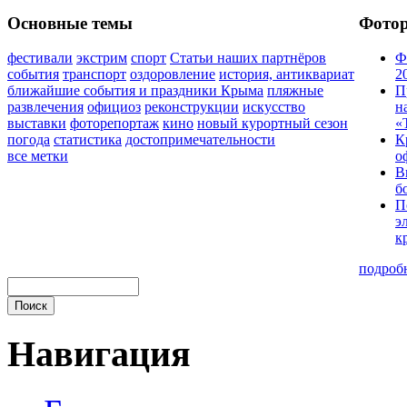
Основные темы
Фото
фестивали
экстрим
спорт
Статьи наших партнёров
Ф
события
транспорт
оздоровление
история, антиквариат
2
ближайшие события и праздники Крыма
пляжные
П
развлечения
официоз
реконструкции
искусство
н
выставки
фоторепортаж
кино
новый курортный сезон
«
погода
статистика
достопримечательности
К
все метки
о
В
б
П
э
к
подроб
Навигация