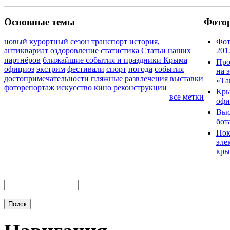
Основные темы
Фото
новый курортный сезон
транспорт
история,
Фот
антиквариат
оздоровление
статистика
Статьи наших
201
партнёров
ближайшие события и праздники Крыма
Про
официоз
экстрим
фестивали
спорт
погода
события
на 
достопримечательности
пляжные развлечения
выставки
«Та
фоторепортаж
искусство
кино
реконструкции
Кры
все метки
офи
Выс
бот
Пок
эле
кры