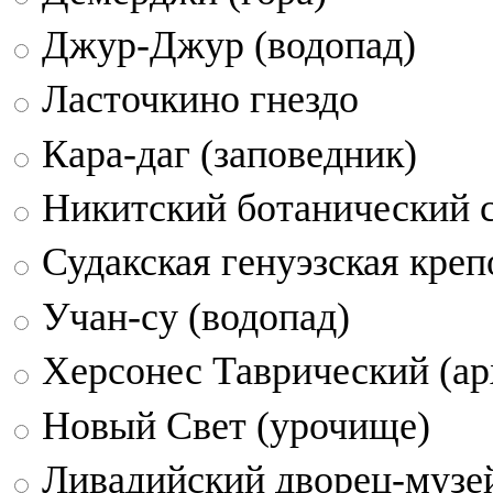
Джур-Джур (водопад)
Ласточкино гнездо
Кара-даг (заповедник)
Никитский ботанический 
Судакская генуэзская креп
Учан-су (водопад)
Херсонес Таврический (ар
Новый Свет (урочище)
Ливадийский дворец-музе