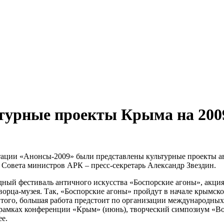
турные проекты Крыма на 200
ентации «Анонсы-2009» были представлены культурные проекты 
овета министров АРК – пресс-секретарь Александр Звездин.
дный фестиваль античного искусства «Боспорские агоны», акция
ца-музея. Так, «Боспорские агоны» пройдут в начале крымског
 того, большая работа предстоит по организации международн
рамках конференции «Крым» (июнь), творческий симпозиум «Во
е.