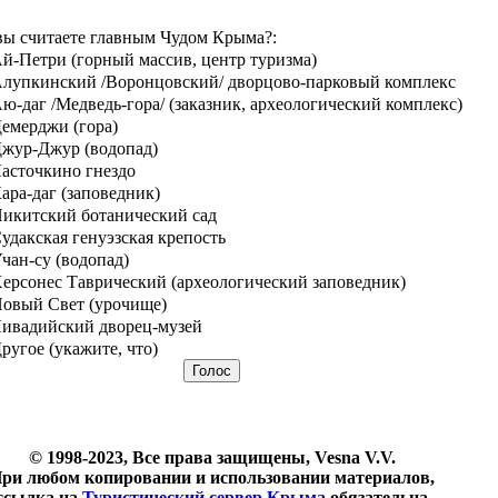
вы считаете главным Чудом Крыма?:
й-Петри (горный массив, центр туризма)
лупкинский /Воронцовский/ дворцово-парковый комплекс
ю-даг /Медведь-гора/ (заказник, археологический комплекс)
емерджи (гора)
жур-Джур (водопад)
асточкино гнездо
ара-даг (заповедник)
икитский ботанический сад
удакская генуэзская крепость
чан-су (водопад)
ерсонес Таврический (археологический заповедник)
овый Свет (урочище)
ивадийский дворец-музей
ругое (укажите, что)
© 1998-2023, Все права защищены, Vesna V.V.
ри любом копировании и использовании материалов,
ссылка на
Туристический сервер Крыма
обязательна