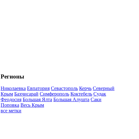
Регионы
Николаевка
Евпатория
Севастополь
Керчь
Северный
Крым
Бахчисарай
Симферополь
Коктебель
Судак
Феодосия
Большая Ялта
Большая Алушта
Саки
Поповка
Весь Крым
все метки