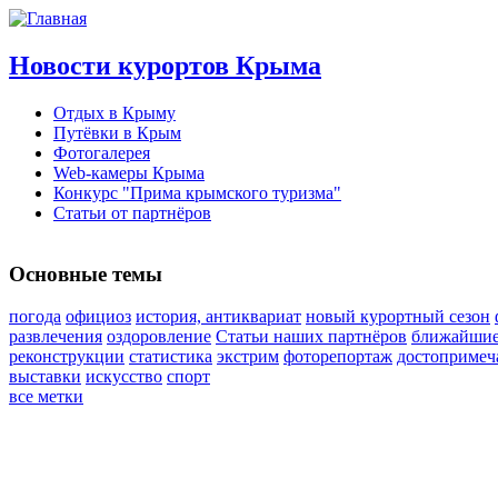
Новости курортов Крыма
Отдых в Крыму
Путёвки в Крым
Фотогалерея
Web-камеры Крыма
Конкурс "Прима крымского туризма"
Статьи от партнёров
Основные темы
погода
официоз
история, антиквариат
новый курортный сезон
развлечения
оздоровление
Статьи наших партнёров
ближайшие
реконструкции
статистика
экстрим
фоторепортаж
достопримеч
выставки
искусство
спорт
все метки