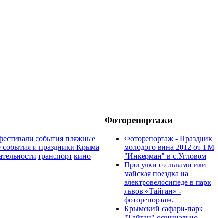
Фоторепортажи
фестивали
события
пляжные
Фоторепортаж - Праздник
 события и праздники Крыма
молодого вина 2012 от ТМ
ательности
транспорт
кино
"Инкерман" в с.Угловом
Прогулки cо львами или
майская поездка на
электровелосипеде в парк
львов «Тайган» -
фоторепортаж.
Крымский сафари-парк
"Тайган" официально