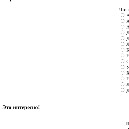
Что 
А
А
А
Д
Д
Л
К
Н
С
У
Х
Н
Л
Д
Это интересно!
П