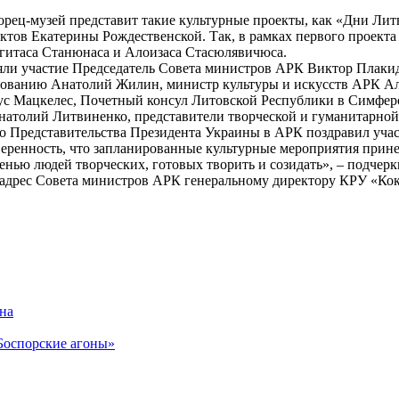
дворец-музей представит такие культурные проекты, как «Дни Ли
тов Екатерины Рождественской. Так, в рамках первого проекта
гитаса Станюнаса и Алоизаса Стасюлявичюса.
яли участие Председатель Совета министров АРК Виктор Плакида
ованию Анатолий Жилин, министр культуры и искусств АРК Але
ус Мацкелес, Почетный консул Литовской Республики в Симфер
Анатолий Литвиненко, представители творческой и гуманитарной
о Представительства Президента Украины в АРК поздравил участ
веренность, что запланированные культурные мероприятия прине
енью людей творческих, готовых творить и созидать», – подчерк
адрес Совета министров АРК генеральному директору КРУ «Кок
на
«Боспорские агоны»