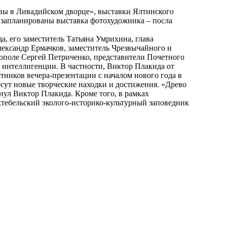
твы в Ливадийском дворце», выставки Ялтинского
 запланированы выставка фотохудожника – посла
, его заместитель Татьяна Умрихина, глава
ксандр Ермачков, заместитель Чрезвычайного и
ополе Сергей Петриченко, представители Почетного
 интеллигенции. В частности, Виктор Плакида от
ников вечера-презентации с началом нового года в
сут новые творческие находки и достижения. «Древо
нул Виктор Плакида. Кроме того, в рамках
тебельский эколого-историко-культурный заповедник