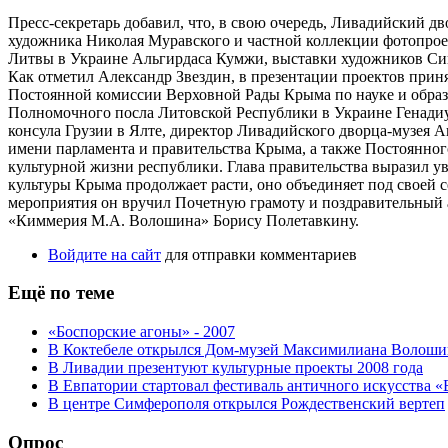
Пресс-секретарь добавил, что, в свою очередь, Ливадийский 
художника Николая Муравского и частной коллекции фотопроек
Литвы в Украине Альгирдаса Кумжи, выставки художников Си
Как отметил Александр Звездин, в презентации проектов прин
Постоянной комиссии Верховной Рады Крыма по науке и образ
Полномочного посла Литовской Республики в Украине Генади
консула Грузии в Ялте, директор Ливадийского дворца-музея 
имени парламента и правительства Крыма, а также Постоянног
культурной жизни республики. Глава правительства выразил у
культуры Крыма продолжает расти, оно объединяет под своей с
мероприятия он вручил Почетную грамоту и поздравительный 
«Киммерия М.А. Волошина» Борису Полетавкину.
Войдите на сайт
для отправки комментариев
Ещё по теме
«Боспорские агоны» - 2007
В Коктебеле открылся Дом-музей Максимилиана Волоши
В Ливадии презентуют культурные проекты 2008 года
В Евпатории стартовал фестиваль античного искусства 
В центре Симферополя открылся Рождественский вертеп
Опрос