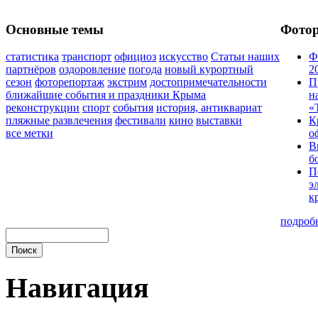
Основные темы
Фото
статистика
транспорт
официоз
искусство
Статьи наших
Ф
партнёров
оздоровление
погода
новый курортный
2
сезон
фоторепортаж
экстрим
достопримечательности
П
ближайшие события и праздники Крыма
н
реконструкции
спорт
события
история, антиквариат
«
пляжные развлечения
фестивали
кино
выставки
К
все метки
о
В
б
П
э
к
подроб
Навигация