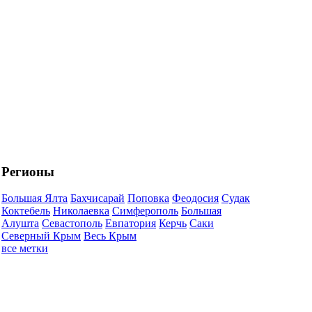
Регионы
Большая Ялта
Бахчисарай
Поповка
Феодосия
Судак
Коктебель
Николаевка
Симферополь
Большая
Алушта
Севастополь
Евпатория
Керчь
Саки
Северный Крым
Весь Крым
все метки