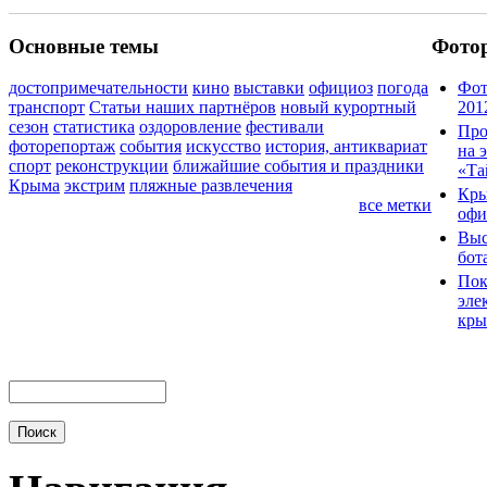
Основные темы
Фото
достопримечательности
кино
выставки
официоз
погода
Фот
транспорт
Статьи наших партнёров
новый курортный
201
сезон
статистика
оздоровление
фестивали
Про
фоторепортаж
события
искусство
история, антиквариат
на 
спорт
реконструкции
ближайшие события и праздники
«Та
Крыма
экстрим
пляжные развлечения
Кры
все метки
офи
Выс
бот
Пок
эле
кры