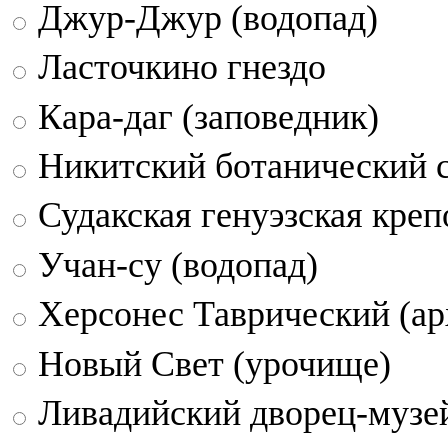
Джур-Джур (водопад)
Ласточкино гнездо
Кара-даг (заповедник)
Никитский ботанический 
Судакская генуэзская креп
Учан-су (водопад)
Херсонес Таврический (ар
Новый Свет (урочище)
Ливадийский дворец-музе