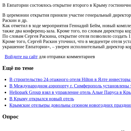
В Евпатории состоялось открытие второго в Крыму гостиничн
В церемонии открытия приняли участие генеральный директо
Раскин и др.
Как отметил в ходе мероприятия Геннадий Бейм, новый комплек
также два конференц-зала. Кроме того, по словам директора ко
По словам Сергея Раскина, открытие отеля позволило создать 
Кроме того, Сергей Раскин уточнил, что в медцентре отеля у
украшение Евпатории», – уверен исполнительный директор ко
Войдите на сайт
для отправки комментариев
Ещё по теме
В строительство 24-этажного отеля Hilton в Ялте инвестор
В Международном аэропорту г. Симферополь установлены т
Heliopark Group взял в управление отель Алые Паруса в Кр
В Крыму открылся новый отель
Крымские отельеры довольны сезоном новогодних праздни
Опрос