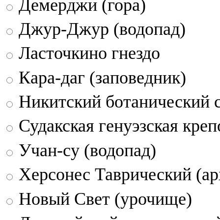
Демерджи (гора)
Джур-Джур (водопад)
Ласточкино гнездо
Кара-даг (заповедник)
Никитский ботанический 
Судакская генуэзская креп
Учан-су (водопад)
Херсонес Таврический (ар
Новый Свет (урочище)