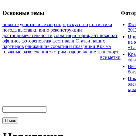
Основные темы
Фото
новый курортный сезон
спорт
искусство
статистика
Фот
погода
выставки
кино
реконструкции
201
достопримечательности
события
история, антиквариат
Про
официоз
фоторепортаж
фестивали
Статьи наших
на 
партнёров
ближайшие события и праздники Крыма
«Та
пляжные развлечения
экстрим
оздоровление
транспорт
Кры
все метки
офи
Выс
бот
Пок
эле
кры