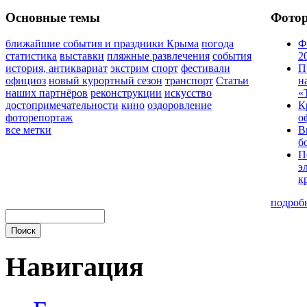
Основные темы
Фото
ближайшие события и праздники Крыма
погода
Ф
статистика
выставки
пляжные развлечения
события
2
история, антиквариат
экстрим
спорт
фестивали
П
официоз
новый курортный сезон
транспорт
Статьи
н
наших партнёров
реконструкции
искусство
«
достопримечательности
кино
оздоровление
К
фоторепортаж
о
все метки
В
б
П
э
к
подроб
Навигация