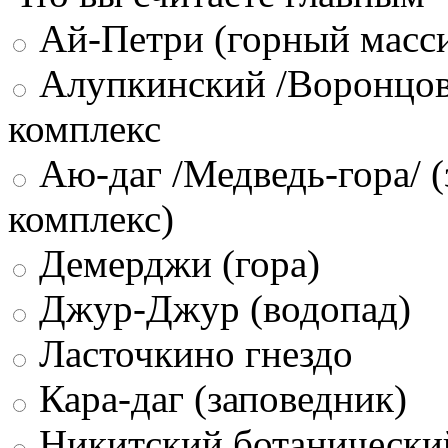
Ай-Петри (горный масси
Алупкинский /Воронцов
комплекс
Аю-даг /Медведь-гора/ (
комплекс)
Демерджи (гора)
Джур-Джур (водопад)
Ласточкино гнездо
Кара-даг (заповедник)
Никитский ботанически