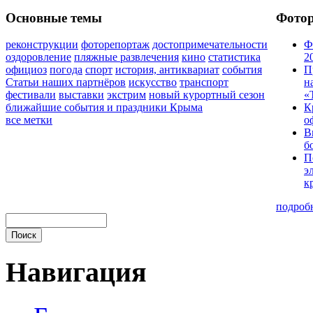
Основные темы
Фото
реконструкции
фоторепортаж
достопримечательности
Ф
оздоровление
пляжные развлечения
кино
статистика
2
официоз
погода
спорт
история, антиквариат
события
П
Статьи наших партнёров
искусство
транспорт
н
фестивали
выставки
экстрим
новый курортный сезон
«
ближайшие события и праздники Крыма
К
все метки
о
В
б
П
э
к
подроб
Навигация