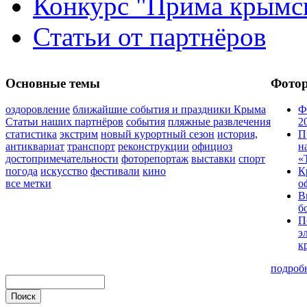
Конкурс "Прима крымск
Статьи от партнёров
Основные темы
Фото
оздоровление
ближайшие события и праздники Крыма
Ф
Статьи наших партнёров
события
пляжные развлечения
2
статистика
экстрим
новый курортный сезон
история,
П
антиквариат
транспорт
реконструкции
официоз
н
достопримечательности
фоторепортаж
выставки
спорт
«
погода
искусство
фестивали
кино
К
все метки
о
В
б
П
э
к
подроб