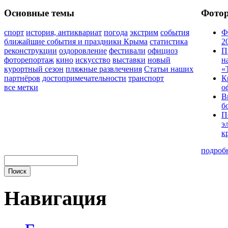
Основные темы
Фото
спорт
история, антиквариат
погода
экстрим
события
Ф
ближайшие события и праздники Крыма
статистика
2
реконструкции
оздоровление
фестивали
официоз
П
фоторепортаж
кино
искусство
выставки
новый
н
курортный сезон
пляжные развлечения
Статьи наших
«
партнёров
достопримечательности
транспорт
К
все метки
о
В
б
П
э
к
подроб
Навигация