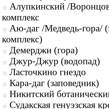
Алупкинский /Воронцов
комплекс
Аю-даг /Медведь-гора/ (
комплекс)
Демерджи (гора)
Джур-Джур (водопад)
Ласточкино гнездо
Кара-даг (заповедник)
Никитский ботанически
Судакская генуэзская кр