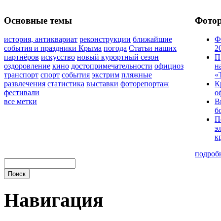
Основные темы
Фото
история, антиквариат
реконструкции
ближайшие
Ф
события и праздники Крыма
погода
Статьи наших
2
партнёров
искусство
новый курортный сезон
П
оздоровление
кино
достопримечательности
официоз
н
транспорт
спорт
события
экстрим
пляжные
«
развлечения
статистика
выставки
фоторепортаж
К
фестивали
о
все метки
В
б
П
э
к
подроб
Навигация