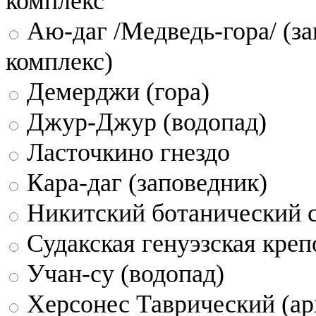
комплекс
Аю-даг /Медведь-гора/ (за
комплекс)
Демерджи (гора)
Джур-Джур (водопад)
Ласточкино гнездо
Кара-даг (заповедник)
Никитский ботанический 
Судакская генуэзская креп
Учан-су (водопад)
Херсонес Таврический (ар