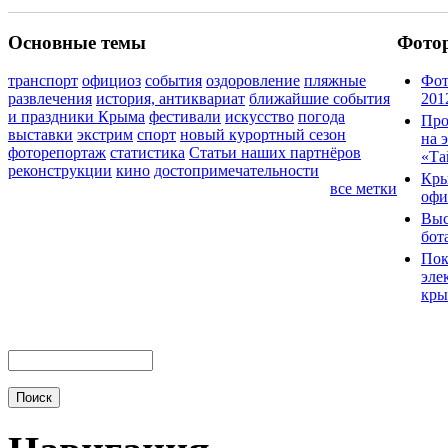
Основные темы
Фото
транспорт
официоз
события
оздоровление
пляжные
Фот
развлечения
история, антиквариат
ближайшие события
201
и праздники Крыма
фестивали
искусство
погода
Про
выставки
экстрим
спорт
новый курортный сезон
на 
фоторепортаж
статистика
Статьи наших партнёров
«Та
реконструкции
кино
достопримечательности
Кры
все метки
офи
Выс
бот
Пок
эле
кры