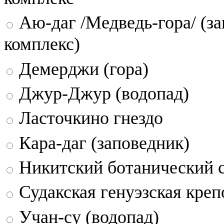
Аю-даг /Медведь-гора/ (за
комплекс)
Демерджи (гора)
Джур-Джур (водопад)
Ласточкино гнездо
Кара-даг (заповедник)
Никитский ботанический 
Судакская генуэзская креп
Учан-су (водопад)