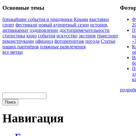
Основные темы
Фото
ближайшие события и праздники Крыма
выставки
Ф
спорт
фестивали
новый курортный сезон
история,
2
антиквариат
оздоровление
достопримечательности
П
статистика
кино
события
искусство
экстрим
транспорт
н
реконструкции
официоз
фоторепортаж
погода
Статьи
«
наших партнёров
пляжные развлечения
К
все метки
о
В
б
П
э
к
подроб
Навигация