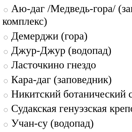
Аю-даг /Медведь-гора/ (за
комплекс)
Демерджи (гора)
Джур-Джур (водопад)
Ласточкино гнездо
Кара-даг (заповедник)
Никитский ботанический 
Судакская генуэзская креп
Учан-су (водопад)