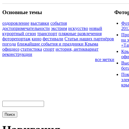
Основные темы
Фото
оздоровление
выставки
события
Фот
достопримечательности
экстрим
искусство
новый
201
курортный сезон
транспорт
пляжные развлечения
Про
фоторепортаж
кино
фестивали
Статьи наших партнёров
на 
погода
ближайшие события и праздники Крыма
«Та
официоз
статистика
спорт
история, антиквариат
Кры
реконструкции
офи
все метки
Выс
бот
Пок
эле
кры