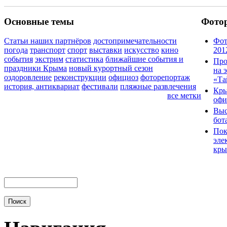
Основные темы
Фото
Статьи наших партнёров
достопримечательности
Фот
погода
транспорт
спорт
выставки
искусство
кино
201
события
экстрим
статистика
ближайшие события и
Про
праздники Крыма
новый курортный сезон
на 
оздоровление
реконструкции
официоз
фоторепортаж
«Та
история, антиквариат
фестивали
пляжные развлечения
Кры
все метки
офи
Выс
бот
Пок
эле
кры