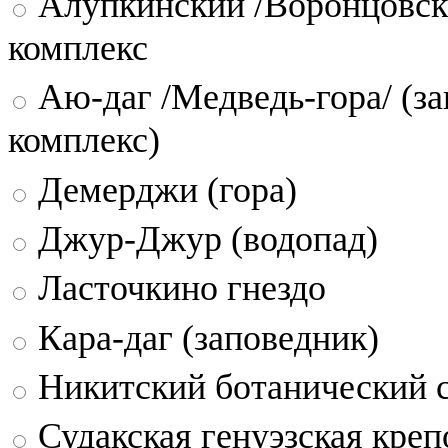
Алупкинский /Воронцовск
комплекс
Аю-даг /Медведь-гора/ (за
комплекс)
Демерджи (гора)
Джур-Джур (водопад)
Ласточкино гнездо
Кара-даг (заповедник)
Никитский ботанический 
Судакская генуэзская креп