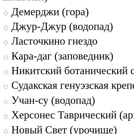
Демерджи (гора)
Джур-Джур (водопад)
Ласточкино гнездо
Кара-даг (заповедник)
Никитский ботанический 
Судакская генуэзская креп
Учан-су (водопад)
Херсонес Таврический (ар
Новый Свет (урочище)