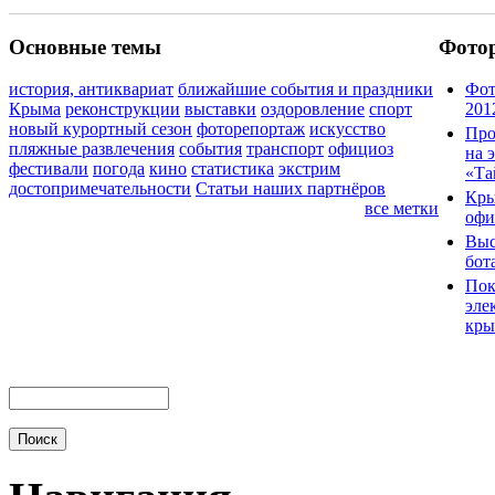
Основные темы
Фото
история, антиквариат
ближайшие события и праздники
Фот
Крыма
реконструкции
выставки
оздоровление
спорт
201
новый курортный сезон
фоторепортаж
искусство
Про
пляжные развлечения
события
транспорт
официоз
на 
фестивали
погода
кино
статистика
экстрим
«Та
достопримечательности
Статьи наших партнёров
Кры
все метки
офи
Выс
бот
Пок
эле
кры