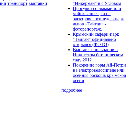
ции
транспорт
выставки
"Инкерман" в с.Угловом
Прогулки cо львами или
майская поездка на
электровелосипеде в парк
львов «Тайган» -
фоторепортаж.
Крымский сафари-парк
"Тайган" официально
открылся (ФОТО)
Выставка тюльпанов в
Никитском ботаническом
саду 2012
Покорение горы Ай-Петри
на электровелосипеде или
осенняя роскошь крымской
осени
подробнее