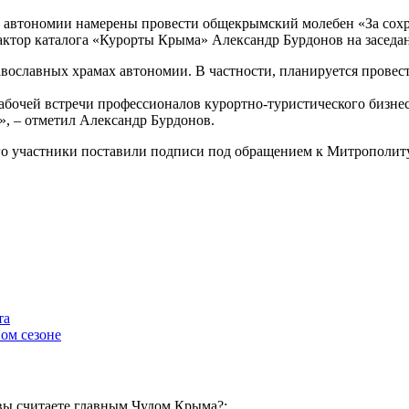
м автономии намерены провести общекрымский молебен «За сох
актор каталога «Курорты Крыма» Александр Бурдонов на заседан
авославных храмах автономии. В частности, планируется провес
 рабочей встречи профессионалов курортно-туристического бизн
», – отметил Александр Бурдонов.
» его участники поставили подписи под обращением к Митропол
та
ом сезоне
вы считаете главным Чудом Крыма?: