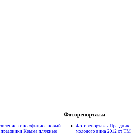
Фоторепортажи
ровление
кино
официоз
новый
Фоторепортаж - Праздник
 праздники Крыма
пляжные
молодого вина 2012 от ТМ