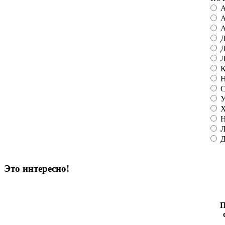
А
А
А
Д
Д
Л
К
Н
С
У
Х
Н
Л
Д
Это интересно!
П