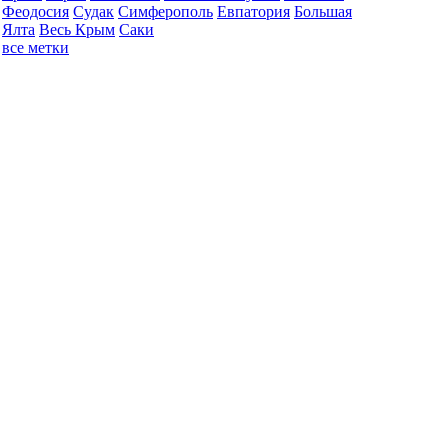
Феодосия
Судак
Симферополь
Евпатория
Большая
Ялта
Весь Крым
Саки
все метки