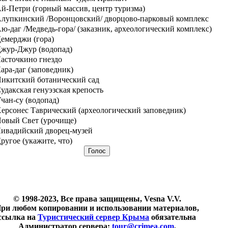
й-Петри (горный массив, центр туризма)
лупкинский /Воронцовский/ дворцово-парковый комплекс
ю-даг /Медведь-гора/ (заказник, археологический комплекс)
емерджи (гора)
жур-Джур (водопад)
асточкино гнездо
ара-даг (заповедник)
икитский ботанический сад
удакская генуэзская крепость
чан-су (водопад)
ерсонес Таврический (археологический заповедник)
овый Свет (урочище)
ивадийский дворец-музей
ругое (укажите, что)
© 1998-2023, Все права защищены, Vesna V.V.
ри любом копировании и использовании материалов,
ссылка на
Туристический сервер Крыма
обязательна
Администратор сервера:
tour@crimea.com
,