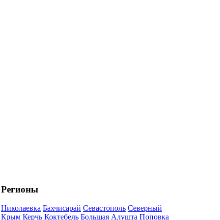
Регионы
Николаевка
Бахчисарай
Севастополь
Северный
Крым
Керчь
Коктебель
Большая Алушта
Поповка