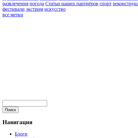
развлечения
погода
Статьи наших партнёров
спорт
реконструк
фестивали
экстрим
искусство
все метки
Навигация
Блоги