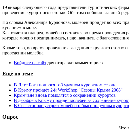
19 января следующего года представители туристических фир
проведение курортного сезона». Об этом сообщил главный ред
По словам Александра Бурдонова, молебен пройдет во всех пр
купанием в море.
Как отметил главред, молебен состоится во время проведения
которые можно предпринимать, надо начинать с благословения
Кроме того, во время проведения заседания «круглого стола
проведении молебна.
Войдите на сайт
для отправки комментариев
Ещё по теме
В Ялте Бога попросят об удачном курортном сезоне
В Крыму пройдёт 2-й WorkShop "Сезоны Крыма 2008"
Крымчане вновь помолятся о сохранении курортов
В декабре в Крыму пройдет молебен за сохранение курор
В Севастополе устроят молебен о благополучном курортн
Опрос
Что 