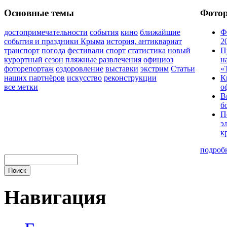
Основные темы
Фото
достопримечательности
события
кино
ближайшие
Ф
события и праздники Крыма
история, антиквариат
2
транспорт
погода
фестивали
спорт
статистика
новый
П
курортный сезон
пляжные развлечения
официоз
н
фоторепортаж
оздоровление
выставки
экстрим
Статьи
«
наших партнёров
искусство
реконструкции
К
все метки
о
В
б
П
э
к
подроб
Навигация