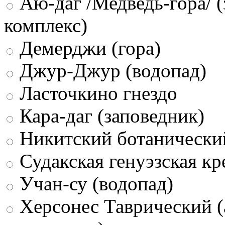
Аю-даг /Медведь-гора/ (
комплекс)
Демерджи (гора)
Джур-Джур (водопад)
Ласточкино гнездо
Кара-даг (заповедник)
Никитский ботанически
Судакская генуэзская кр
Учан-су (водопад)
Херсонес Таврический (