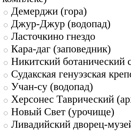
Демерджи (гора)
Джур-Джур (водопад)
Ласточкино гнездо
Кара-даг (заповедник)
Никитский ботанический 
Судакская генуэзская креп
Учан-су (водопад)
Херсонес Таврический (ар
Новый Свет (урочище)
Ливадийский дворец-музе