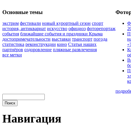
Основные темы
Фото
экстрим
фестивали
новый курортный сезон
спорт
Ф
история, антиквариат
искусство
официоз
фоторепортаж
2
события
ближайшие события и праздники Крыма
П
достопримечательности
выставки
транспорт
погода
н
статистика
реконструкции
кино
Статьи наших
«
партнёров
оздоровление
пляжные развлечения
К
все метки
о
В
б
П
э
к
подроб
Навигация