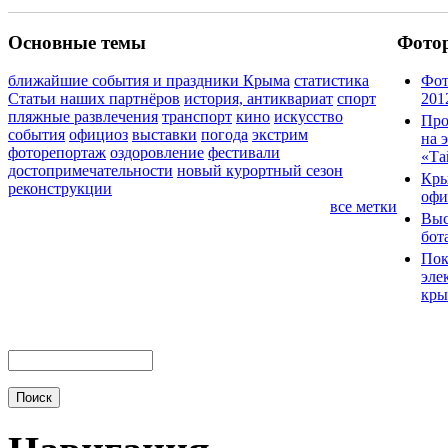
Основные темы
Фото
ближайшие события и праздники Крыма
статистика
Фот
Статьи наших партнёров
история, антиквариат
спорт
201
пляжные развлечения
транспорт
кино
искусство
Про
события
официоз
выставки
погода
экстрим
на 
фоторепортаж
оздоровление
фестивали
«Та
достопримечательности
новый курортный сезон
Кры
реконструкции
офи
все метки
Выс
бот
Пок
эле
кры