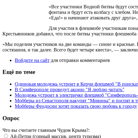
«Все участники Водной битвы будут состя
фонтана и будут есть колбасу с хлебом. Н
«Еда!» и начинают атаковать друг друга»
Для участия в флешмобе участникам пона
Крестьянников добавил, что после битвы участники флешмоба 
«Мы поделим участников на две команды — синие и красные. П
состязания, и так далее. Всего будет четыре квеста», — заключи
Войдите на сайт
для отправки комментариев
Ещё по теме
Одинокая молодежь устроит в Керчи флешмоб "В поиска
В Симферополе проведут акцию "Я люблю читать"
Молодежь устроит в электричке флешмоб "Симферополь
Мобберы из Севастополя накупят "Мивины" и поспят в т
Мобберы Феодосии хотят показать свою любовь к городу
Опрос
Что вы считаете главным Чудом Крыма?:
Ай-Петри (горный массив, центр туризма)