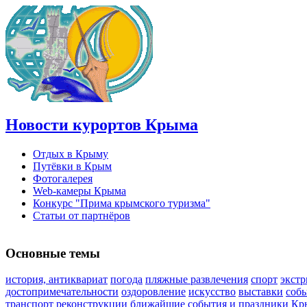
Новости курортов Крыма
Отдых в Крыму
Путёвки в Крым
Фотогалерея
Web-камеры Крыма
Конкурс "Прима крымского туризма"
Статьи от партнёров
Основные темы
история, антиквариат
погода
пляжные развлечения
спорт
экст
достопримечательности
оздоровление
искусство
выставки
соб
транспорт
реконструкции
ближайшие события и праздники Кр