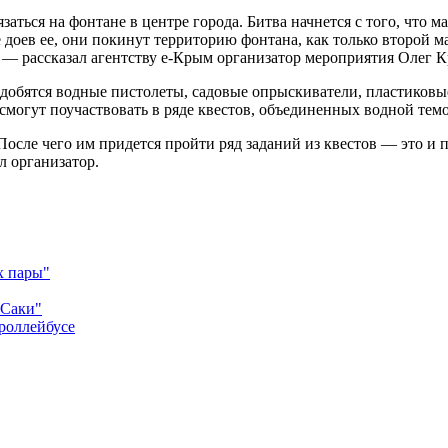
заться на фонтане в центре города. Битва начнется с того, что 
е доев ее, они покинут территорию фонтана, как только второй 
, — рассказал агентству е-Крым организатор мероприятия Олег 
добятся водные пистолеты, садовые опрыскиватели, пластиковые
смогут поучаствовать в ряде квестов, объединенных водной тем
осле чего им придется пройти ряд заданий из квестов — это и 
л организатор.
х пары"
-Саки"
роллейбусе