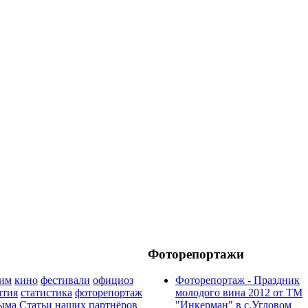
Фоторепортажи
рим
кино
фестивали
официоз
Фоторепортаж - Праздник
ытия
статистика
фоторепортаж
молодого вина 2012 от ТМ
ыма
Статьи наших партнёров
"Инкерман" в с.Угловом