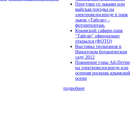
Прогулки cо львами или
майская поездка на
электровелосипеде в парк
львов «Тайган» -
фоторепортаж.
Крымский сафари-парк
"Тайган" официально
открылся (ФОТО)
Выставка тюльпанов в
Никитском ботаническом
саду 2012
Покорение горы Ай-Петри
на электровелосипеде или
осенняя роскошь крымской
осени
подробнее