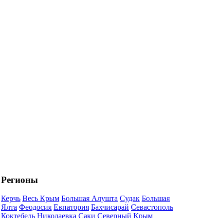
Регионы
Керчь
Весь Крым
Большая Алушта
Судак
Большая
Ялта
Феодосия
Евпатория
Бахчисарай
Севастополь
Коктебель
Николаевка
Саки
Северный Крым