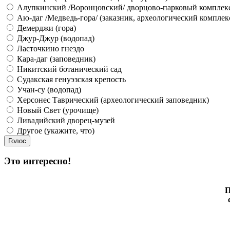
Алупкинский /Воронцовский/ дворцово-парковый комплек
Аю-даг /Медведь-гора/ (заказник, археологический комплек
Демерджи (гора)
Джур-Джур (водопад)
Ласточкино гнездо
Кара-даг (заповедник)
Никитский ботанический сад
Судакская генуэзская крепость
Учан-су (водопад)
Херсонес Таврический (археологический заповедник)
Новый Свет (урочище)
Ливадийский дворец-музей
Другое (укажите, что)
Это интересно!
П