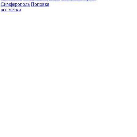
Симферополь
Поповка
все метки