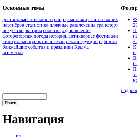
Основные темы
Фото
достопримечательности
спорт
выставки
Статьи наших
Ф
партнёров
статистика
пляжные развлечения
транспорт
2
искусство
экстрим
события
оздоровление
П
фоторепортаж
погода
история, антиквариат
фестивали
н
кино
новый курортный сезон
реконструкции
официоз
«
ближайшие события и праздники Крыма
К
все метки
о
В
б
П
э
к
подроб
Навигация