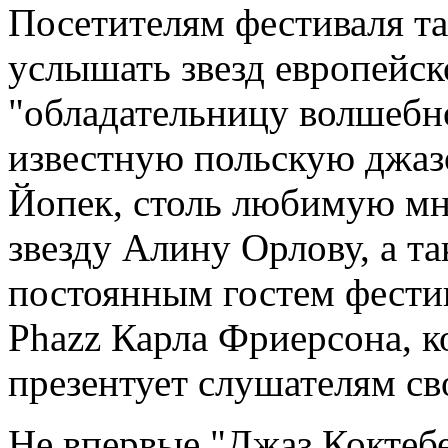
Посетителям фестиваля т
услышать звезд европейско
"обладательницу волшебно
известную польскую джа
Йопек, столь любимую м
звезду Алину Орлову, а та
постоянным гостем фестив
Phazz Карла Фриерсона, к
презентует слушателям св
Не впервые "Джаз Коктебе