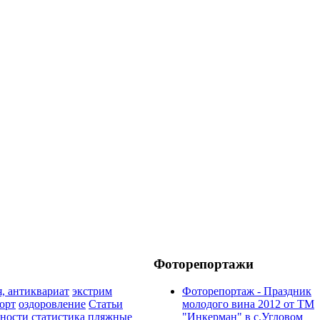
Фоторепортажи
я, антиквариат
экстрим
Фоторепортаж - Праздник
орт
оздоровление
Статьи
молодого вина 2012 от ТМ
ьности
статистика
пляжные
"Инкерман" в с.Угловом