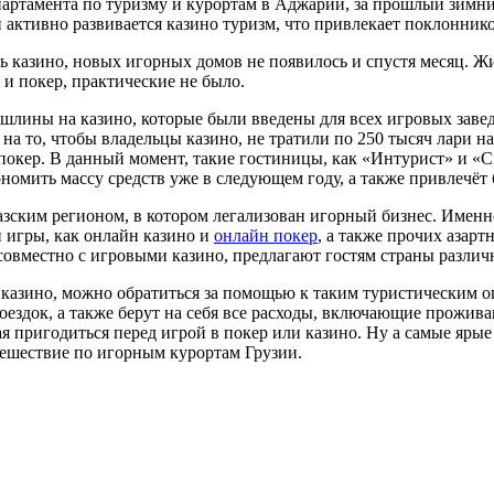
артамента по туризму и курортам в Аджарии, за прошлый зимни
 активно развивается казино туризм, что привлекает поклоннико
ь казино, новых игорных домов не появилось и спустя месяц.
и покер, практические не было.
шлины на казино, которые были введены для всех игровых завед
на то, чтобы владельцы казино, не тратили по 250 тысяч лари н
 покер. В данный момент, такие гостиницы, как «Интурист» и «
ономить массу средств уже в следующем году, а также привлечёт
зским регионом, в котором легализован игорный бизнес. Именно
 игры, как онлайн казино и
онлайн покер
, а также прочих азар
совместно с игровыми казино, предлагают гостям страны различн
казино, можно обратиться за помощью к таким туристическим опе
здок, а также берут на себя все расходы, включающие проживани
ая пригодиться перед игрой в покер или казино. Ну а самые яры
тешествие по игорным курортам Грузии.