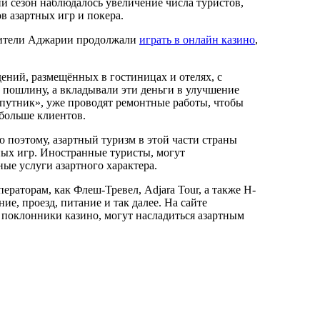
й сезон наблюдалось увеличение числа туристов,
в азартных игр и покера.
 Жители Аджарии продолжали
играть в онлайн казино
,
ений, размещённых в гостиницах и отелях, с
а пошлину, а вкладывали эти деньги в улучшение
Спутник», уже проводят ремонтные работы, чтобы
 больше клиентов.
 поэтому, азартный туризм в этой части страны
тных игр. Иностранные туристы, могут
ые услуги азартного характера.
раторам, как Флеш-Тревел, Adjara Tour, а также Н-
е, проезд, питание и так далее. На сайте
е поклонники казино, могут насладиться азартным