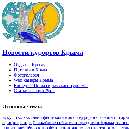
Новости курортов Крыма
Отдых в Крыму
Путёвки в Крым
Фотогалерея
Web-камеры Крыма
Конкурс "Прима крымского туризма"
Статьи от партнёров
Основные темы
искусство
выставки
фестивали
новый курортный сезон
истори
официоз
спорт
ближайшие события и праздники Крыма
трансп
наших партнёров
кино
фоторепортаж
погода
достопримечател