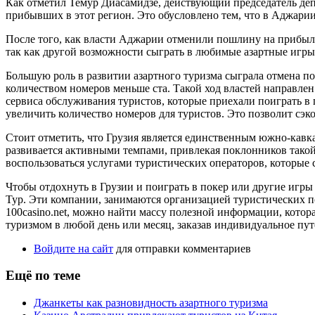
Как отметил Темур Диасамидзе, действующий председатель деп
прибывших в этот регион. Это обусловлено тем, что в Аджарии
После того, как власти Аджарии отменили пошлину на прибыл
так как другой возможности сыграть в любимые азартные игры 
Большую роль в развитии азартного туризма сыграла отмена по
количеством номеров меньше ста. Такой ход властей направлен 
сервиса обслуживания туристов, которые приехали поиграть в
увеличить количество номеров для туристов. Это позволит сэк
Стоит отметить, что Грузия является единственным южно-кавка
развивается активными темпами, привлекая поклонников такой
воспользоваться услугами туристических операторов, которые 
Чтобы отдохнуть в Грузии и поиграть в покер или другие игры 
Тур. Эти компании, занимаются организацией туристических пое
100casino.net, можно найти массу полезной информации, котор
туризмом в любой день или месяц, заказав индивидуальное пу
Войдите на сайт
для отправки комментариев
Ещё по теме
Джанкеты как разновидность азартного туризма