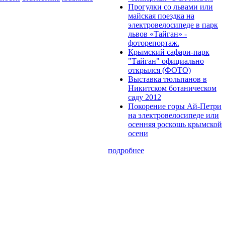
Прогулки cо львами или
майская поездка на
электровелосипеде в парк
львов «Тайган» -
фоторепортаж.
Крымский сафари-парк
"Тайган" официально
открылся (ФОТО)
Выставка тюльпанов в
Никитском ботаническом
саду 2012
Покорение горы Ай-Петри
на электровелосипеде или
осенняя роскошь крымской
осени
подробнее