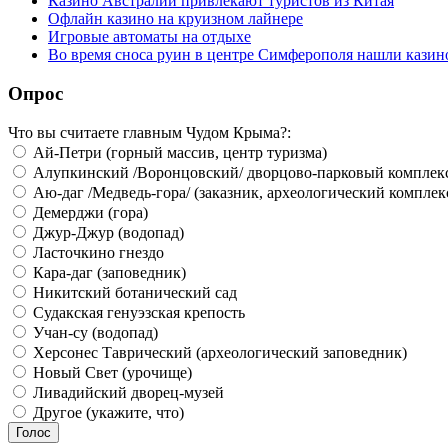
Казино Австралии привлекают туристов из Китая
Офлайн казино на круизном лайнере
Игровые автоматы на отдыхе
Во время сноса руин в центре Симферополя нашли казин
Опрос
Что вы считаете главным Чудом Крыма?:
Ай-Петри (горный массив, центр туризма)
Алупкинский /Воронцовский/ дворцово-парковый комплек
Аю-даг /Медведь-гора/ (заказник, археологический комплек
Демерджи (гора)
Джур-Джур (водопад)
Ласточкино гнездо
Кара-даг (заповедник)
Никитский ботанический сад
Судакская генуэзская крепость
Учан-су (водопад)
Херсонес Таврический (археологический заповедник)
Новый Свет (урочище)
Ливадийский дворец-музей
Другое (укажите, что)