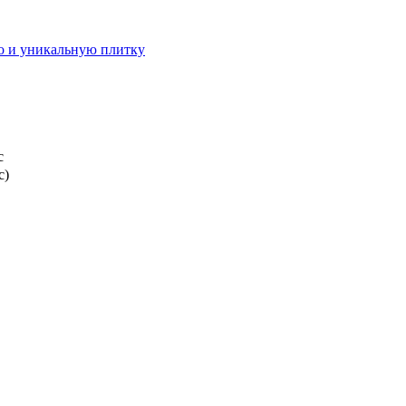
о и уникальную плитку
с
с)