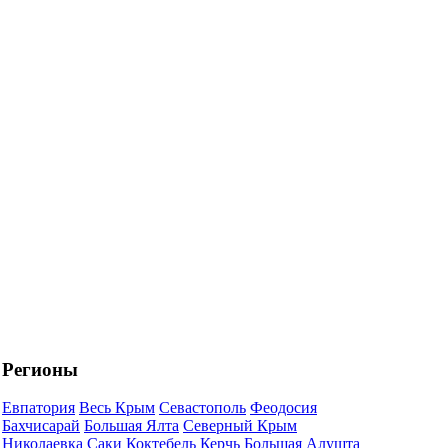
Регионы
Евпатория
Весь Крым
Севастополь
Феодосия
Бахчисарай
Большая Ялта
Северный Крым
Николаевка
Саки
Коктебель
Керчь
Большая Алушта