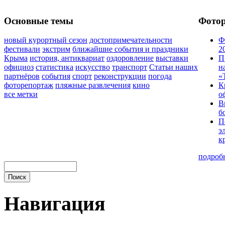
Основные темы
Фото
новый курортный сезон
достопримечательности
Ф
фестивали
экстрим
ближайшие события и праздники
2
Крыма
история, антиквариат
оздоровление
выставки
П
официоз
статистика
искусство
транспорт
Статьи наших
н
партнёров
события
спорт
реконструкции
погода
«
фоторепортаж
пляжные развлечения
кино
К
все метки
о
В
б
П
э
к
подроб
Навигация