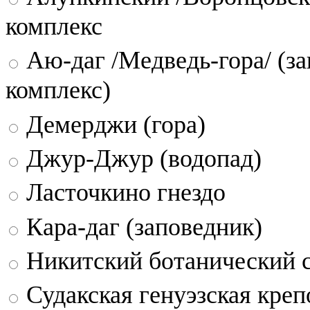
комплекс
Аю-даг /Медведь-гора/ (за
комплекс)
Демерджи (гора)
Джур-Джур (водопад)
Ласточкино гнездо
Кара-даг (заповедник)
Никитский ботанический 
Судакская генуэзская креп