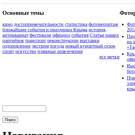
Основные темы
Фото
кино
достопримечательности
статистика
фоторепортаж
Фот
ближайшие события и праздники Крыма
история,
201
антиквариат
фестивали
официоз
события
Статьи наших
Про
партнёров
транспорт
реконструкции
выставки
на 
оздоровление
экстрим
погода
новый курортный сезон
«Та
спорт
искусство
пляжные развлечения
Кры
все метки
офи
Выс
бот
Пок
эле
кры