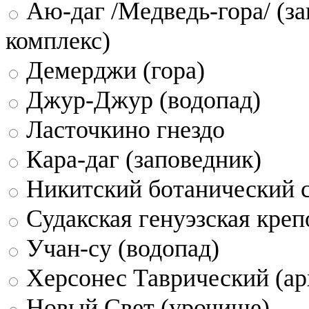
Аю-даг /Медведь-гора/ (за
комплекс)
Демерджи (гора)
Джур-Джур (водопад)
Ласточкино гнездо
Кара-даг (заповедник)
Никитский ботанический 
Судакская генуэзская креп
Учан-су (водопад)
Херсонес Таврический (ар
Новый Свет (урочище)