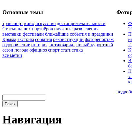
Основные темы
Фото
транспорт
кино
искусство
достопримечательности
Ф
Статьи наших партнёров
пляжные развлечения
2
выставки
фестивали
ближайшие события и праздники
П
Крыма
экстрим
события
реконструкции
фоторепортаж
н
оздоровление
история, антиквариат
новый курортный
«
сезон
погода
официоз
спорт
статистика
К
все метки
о
В
б
П
э
к
подроб
Навигация