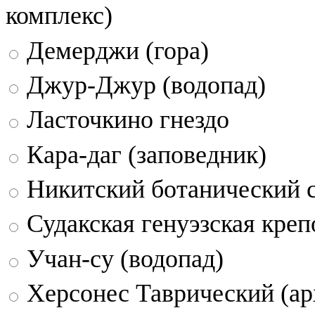
комплекс)
Демерджи (гора)
Джур-Джур (водопад)
Ласточкино гнездо
Кара-даг (заповедник)
Никитский ботанический 
Судакская генуэзская креп
Учан-су (водопад)
Херсонес Таврический (ар