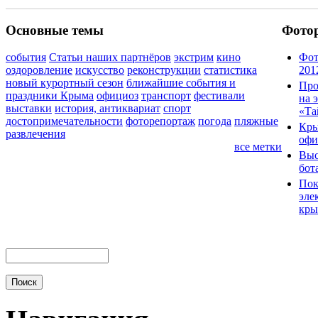
Основные темы
Фото
события
Статьи наших партнёров
экстрим
кино
Фот
оздоровление
искусство
реконструкции
статистика
201
новый курортный сезон
ближайшие события и
Про
праздники Крыма
официоз
транспорт
фестивали
на 
выставки
история, антиквариат
спорт
«Та
достопримечательности
фоторепортаж
погода
пляжные
Кры
развлечения
офи
все метки
Выс
бот
Пок
эле
кры