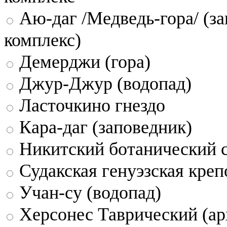
Аю-даг /Медведь-гора/ (за
комплекс)
Демерджи (гора)
Джур-Джур (водопад)
Ласточкино гнездо
Кара-даг (заповедник)
Никитский ботанический 
Судакская генуэзская креп
Учан-су (водопад)
Херсонес Таврический (ар