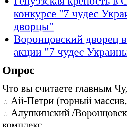
Генуэзская крепость в С
конкурсе "7 чудес Укра
дворцы"
Воронцовский дворец в
акции "7 чудес Украины
Опрос
Что вы считаете главным Ч
Ай-Петри (горный массив,
Алупкинский /Воронцовск
комплекс