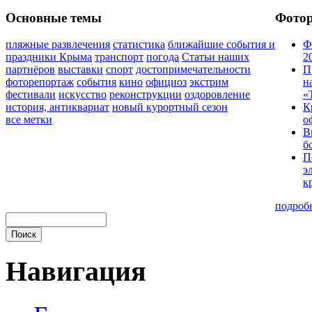
Основные темы
Фото
пляжные развлечения
статистика
ближайшие события и
Ф
праздники Крыма
транспорт
погода
Статьи наших
2
партнёров
выставки
спорт
достопримечательности
П
фоторепортаж
события
кино
официоз
экстрим
н
фестивали
искусство
реконструкции
оздоровление
«
история, антиквариат
новый курортный сезон
К
все метки
о
В
б
П
э
к
подроб
Навигация