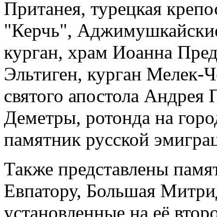
Пританея, турецкая крепо
"Керчь", Аджимушкайски
курган, храм Иоанна Пре
Эльтиген, курган Мелек-Ч
святого апостола Андрея 
Деметры, ротонда на горо
памятник русской эмигра
Также представлены памя
Евпатору, Большая Митри
установленные на её втор