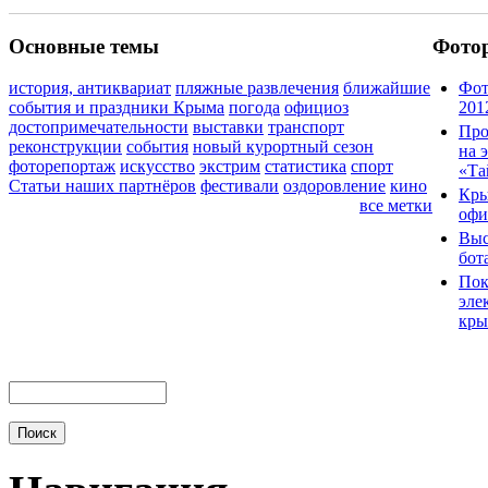
Основные темы
Фото
история, антиквариат
пляжные развлечения
ближайшие
Фот
события и праздники Крыма
погода
официоз
201
достопримечательности
выставки
транспорт
Про
реконструкции
события
новый курортный сезон
на 
фоторепортаж
искусство
экстрим
статистика
спорт
«Та
Статьи наших партнёров
фестивали
оздоровление
кино
Кры
все метки
офи
Выс
бот
Пок
эле
кры