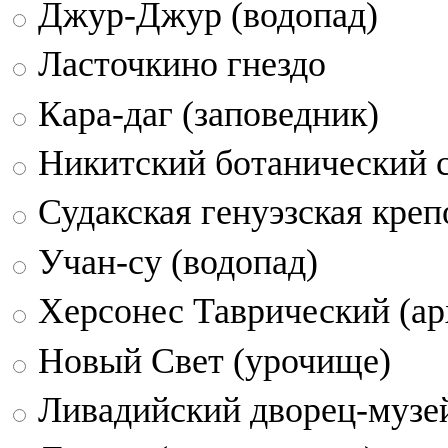
Джур-Джур (водопад)
Ласточкино гнездо
Кара-даг (заповедник)
Никитский ботанический 
Судакская генуэзская креп
Учан-су (водопад)
Херсонес Таврический (ар
Новый Свет (урочище)
Ливадийский дворец-музе