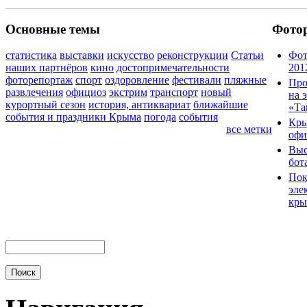
Основные темы
Фото
статистика
выставки
искусство
реконструкции
Статьи
Фот
наших партнёров
кино
достопримечательности
201
фоторепортаж
спорт
оздоровление
фестивали
пляжные
Про
развлечения
официоз
экстрим
транспорт
новый
на 
курортный сезон
история, антиквариат
ближайшие
«Та
события и праздники Крыма
погода
события
Кры
все метки
офи
Выс
бот
Пок
эле
кры