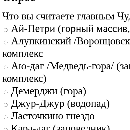
Что вы считаете главным Ч
Ай-Петри (горный массив,
Алупкинский /Воронцовск
комплекс
Аю-даг /Медведь-гора/ (за
комплекс)
Демерджи (гора)
Джур-Джур (водопад)
Ласточкино гнездо
Кара-даг (заповедник)