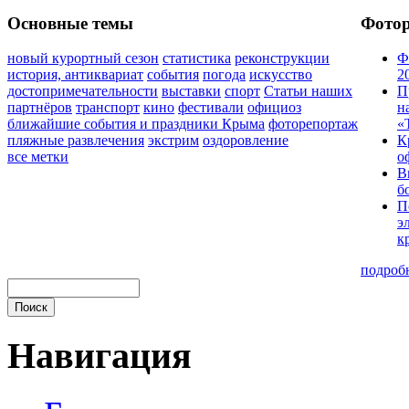
Основные темы
Фото
новый курортный сезон
статистика
реконструкции
Ф
история, антиквариат
события
погода
искусство
2
достопримечательности
выставки
спорт
Статьи наших
П
партнёров
транспорт
кино
фестивали
официоз
н
ближайшие события и праздники Крыма
фоторепортаж
«
пляжные развлечения
экстрим
оздоровление
К
все метки
о
В
б
П
э
к
подроб
Навигация