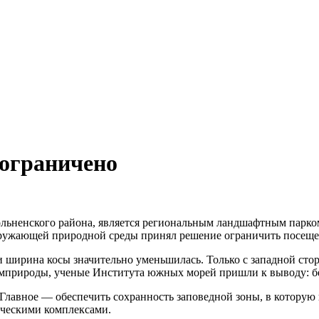
 ограничено
здольненского района, является региональным ландшафтным пар
кружающей природной среды принял решение ограничить посеще
и ширина косы значительно уменьшилась. Только с западной сто
мприроды, ученые Института южных морей пришли к выводу: бе
 Главное — обеспечить сохранность заповедной зоны, в которую 
ическими комплексами.