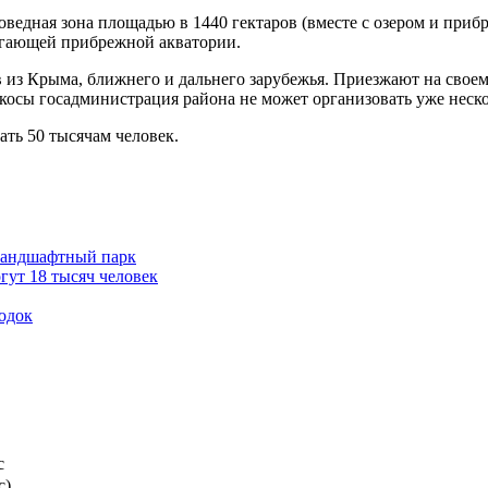
поведная зона площадью в 1440 гектаров (вместе с озером и при
легающей прибрежной акватории.
из Крыма, ближнего и дальнего зарубежья. Приезжают на своем т
косы госадминистрация района не может организовать уже неско
ать 50 тысячам человек.
 ландшафтный парк
гут 18 тысяч человек
одок
с
с)