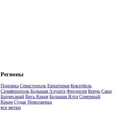
Регионы
Поповка
Севастополь
Евпатория
Коктебель
Симферополь
Большая Алушта
Феодосия
Керчь
Саки
Бахчисарай
Весь Крым
Большая Ялта
Северный
Крым
Судак
Николаевка
все метки