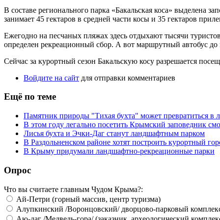
В составе регионального парка «Бакальская коса» выделена за
занимает 45 гектаров в средней части косы и 35 гектаров при
Ежегодно на песчаных пляжах здесь отдыхают тысячи туристов 
определен рекреационный сбор. А вот маршрутный автобус до 
Сейчас за курортный сезон Бакальскую косу разрешается посещ
Войдите на сайт
для отправки комментариев
Ещё по теме
Памятник природы "Тихая бухта" может превратиться в
В этом году легально посетить Крымский заповедник смо
Лисья бухта и Эчки-Даг станут ландшафтным парком
В Раздольненском районе хотят построить курортный гор
В Крыму придумали ландшафтно-рекреационные парки
Опрос
Что вы считаете главным Чудом Крыма?:
Ай-Петри (горный массив, центр туризма)
Алупкинский /Воронцовский/ дворцово-парковый комплек
Аю-даг /Медведь-гора/ (заказник, археологический комплек