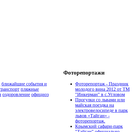
Фоторепортажи
а
ближайшие события и
Фоторепортаж - Праздник
транспорт
пляжные
молодого вина 2012 от ТМ
и
оздоровление
официоз
"Инкерман" в с.Угловом
Прогулки cо львами или
майская поездка на
электровелосипеде в парк
львов «Тайган» -
фоторепортаж.
Крымский сафари-парк
"Тайган" официально