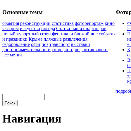
Основные темы
Фото
события
реконструкции
статистика
фоторепортаж
кино
Ф
экстрим
искусство
погода
Статьи наших партнёров
2
новый курортный сезон
фестивали
ближайшие события
П
и праздники Крыма
пляжные развлечения
н
оздоровление
официоз
транспорт
выставки
«
достопримечательности
спорт
история, антиквариат
К
все метки
о
В
б
П
э
к
подроб
Навигация