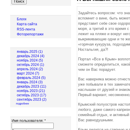
Навигация
Задайтесь вопросом: что зна
вспомнит о вине, быть может
Блоги
представит себе свое оздоро
Карта сайта
моря, а третий в это время с
RSS-лента
лежит на пляже и вокруг нег
Фоторепортажи
выкрикивающие одни и те же 
«горячая кукуруза, подходим
Архив новостей
Ностальгия, да?!
январь 2025 (1)
декабрь 2024 (4)
Портал «Все в Крым» воплот
ноябрь 2024 (5)
сможете определиться, како
октябрь 2024 (1)
апрель 2024 (2)
чем он Вас порадует.
март 2024 (7)
февраль 2024 (5)
Вас наверняка можно отнести
январь 2024 (3)
уже побывали в тех замечате
декабрь 2023 (11)
наслышан от друзей и знако
ноябрь 2023 (21)
Первый вариант, несомненно
октябрь 2023 (17)
сентябрь 2023 (2)
Крымский полуостров настол
подробнее
любого, даже самого капризн
Вход для пользователей
семейный отдых, и активный 
Вас равнодушными.
Имя пользователя:
*
Крым делится на степную и 