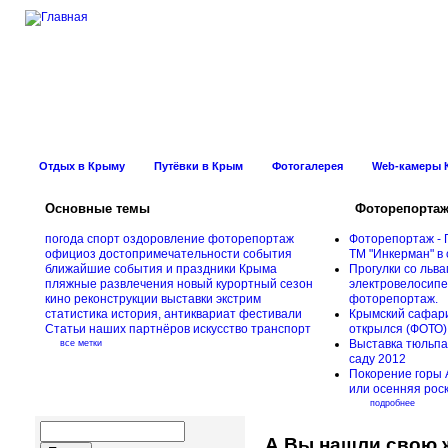
Новости Курорт
Отдых в Крыму
Путёвки в Крым
Фотогалерея
Web-камеры 
Основные темы
Фоторепорта
погода
спорт
оздоровление
фоторепортаж
Фоторепортаж - 
официоз
достопримечательности
события
ТМ "Инкерман" в 
ближайшие события и праздники Крыма
Прогулки cо льва
пляжные развлечения
новый курортный сезон
электровелосипед
кино
реконструкции
выставки
экстрим
фоторепортаж.
статистика
история, антиквариат
фестивали
Крымский сафари
Статьи наших партнёров
искусство
транспорт
открылся (ФОТО)
Выставка тюльпа
все метки
саду 2012
Покорение горы 
или осенняя рос
подробнее
А Вы нашли свою 