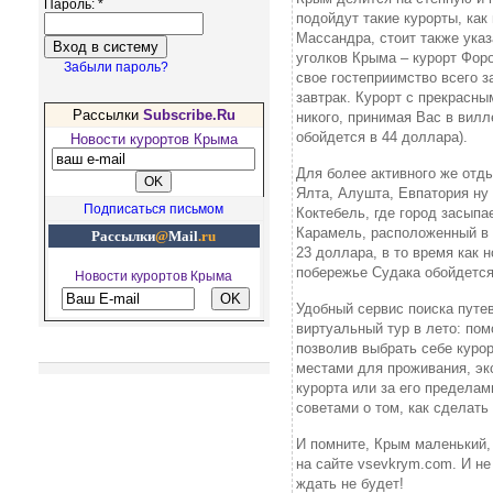
Пароль:
*
подойдут такие курорты, как
Массандра, стоит также указ
уголков Крыма – курорт Фор
Забыли пароль?
свое гостеприимство всего з
завтрак. Курорт с прекрасн
Рассылки
Subscribe.Ru
никого, принимая Вас в вилл
обойдется в 44 доллара).
Новости курортов Крыма
Для более активного же отды
Ялта, Алушта, Евпатория ну
Подписаться письмом
Коктебель, где город засыпа
Карамель, расположенный в 
Рассылки
@
Mail
.ru
23 доллара, в то время как
побережье Судака обойдется
Новости курортов Крыма
Удобный сервис поиска путе
виртуальный тур в лето: по
позволив выбрать себе куро
Рекомендуем посетить
местами для проживания, эк
курорта или за его предела
советами о том, как сделат
И помните, Крым маленький,
на сайте vsevkrym.com. И не
ждать не будет!