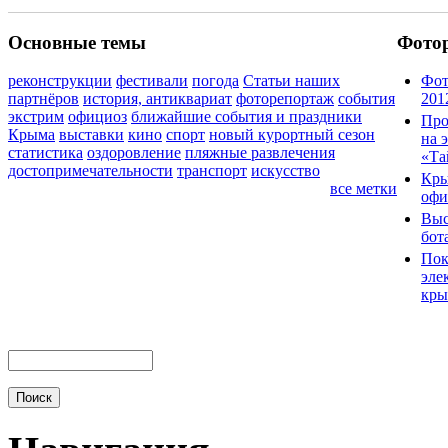
Основные темы
Фото
реконструкции
фестивали
погода
Статьи наших
Фот
партнёров
история, антиквариат
фоторепортаж
события
201
экстрим
официоз
ближайшие события и праздники
Про
Крыма
выставки
кино
спорт
новый курортный сезон
на 
статистика
оздоровление
пляжные развлечения
«Та
достопримечательности
транспорт
искусство
Кры
все метки
офи
Выс
бот
Пок
эле
кры