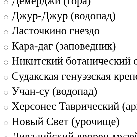
Демерджи (гора)
Джур-Джур (водопад)
Ласточкино гнездо
Кара-даг (заповедник)
Никитский ботанический 
Судакская генуэзская креп
Учан-су (водопад)
Херсонес Таврический (ар
Новый Свет (урочище)
Ливадийский дворец-музе