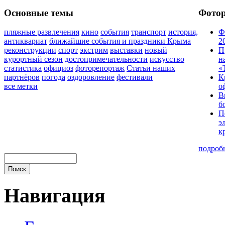
Основные темы
Фото
пляжные развлечения
кино
события
транспорт
история,
Ф
антиквариат
ближайшие события и праздники Крыма
2
реконструкции
спорт
экстрим
выставки
новый
П
курортный сезон
достопримечательности
искусство
н
статистика
официоз
фоторепортаж
Статьи наших
«
партнёров
погода
оздоровление
фестивали
К
все метки
о
В
б
П
э
к
подроб
Навигация