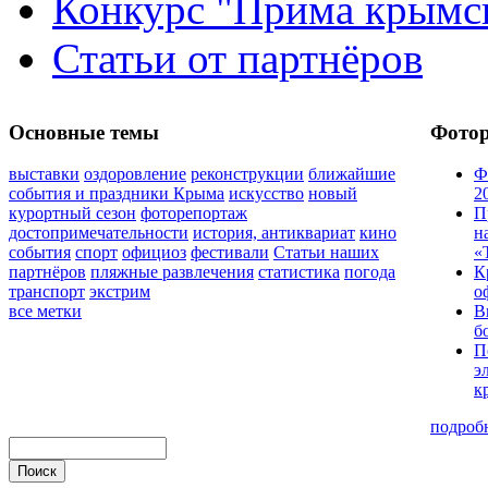
Конкурс "Прима крымск
Статьи от партнёров
Основные темы
Фото
выставки
оздоровление
реконструкции
ближайшие
Ф
события и праздники Крыма
искусство
новый
2
курортный сезон
фоторепортаж
П
достопримечательности
история, антиквариат
кино
н
события
спорт
официоз
фестивали
Статьи наших
«
партнёров
пляжные развлечения
статистика
погода
К
транспорт
экстрим
о
все метки
В
б
П
э
к
подроб