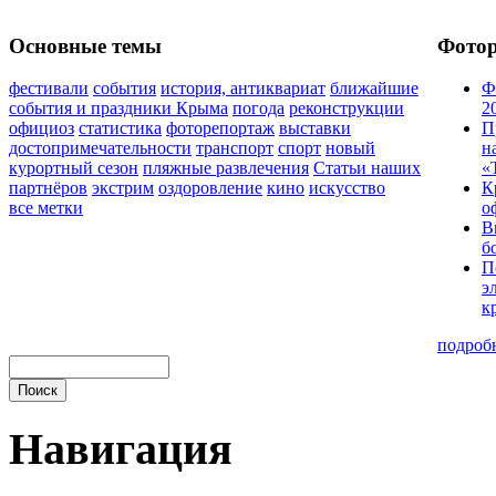
Основные темы
Фото
фестивали
события
история, антиквариат
ближайшие
Ф
события и праздники Крыма
погода
реконструкции
2
официоз
статистика
фоторепортаж
выставки
П
достопримечательности
транспорт
спорт
новый
н
курортный сезон
пляжные развлечения
Статьи наших
«
партнёров
экстрим
оздоровление
кино
искусство
К
все метки
о
В
б
П
э
к
подроб
Навигация