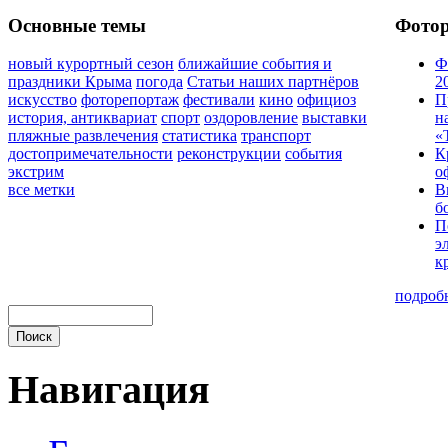
Основные темы
Фото
новый курортный сезон
ближайшие события и
Ф
праздники Крыма
погода
Статьи наших партнёров
2
искусство
фоторепортаж
фестивали
кино
официоз
П
история, антиквариат
спорт
оздоровление
выставки
н
пляжные развлечения
статистика
транспорт
«
достопримечательности
реконструкции
события
К
экстрим
о
все метки
В
б
П
э
к
подроб
Навигация