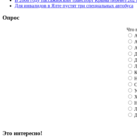
В 2008 году пассажирский транспорт Крыма перевез 262 
Для инвалидов в Ялте пустят три специальных автобуса
Опрос
Что 
А
А
А
Д
Д
Л
К
Н
С
У
Х
Н
Л
Д
Это интересно!