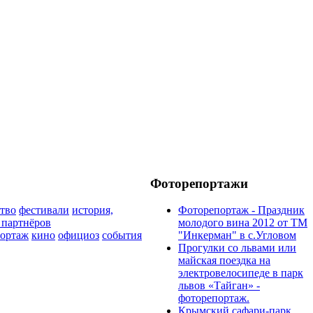
Фоторепортажи
тво
фестивали
история,
Фоторепортаж - Праздник
 партнёров
молодого вина 2012 от ТМ
портаж
кино
официоз
события
"Инкерман" в с.Угловом
Прогулки cо львами или
майская поездка на
электровелосипеде в парк
львов «Тайган» -
фоторепортаж.
Крымский сафари-парк