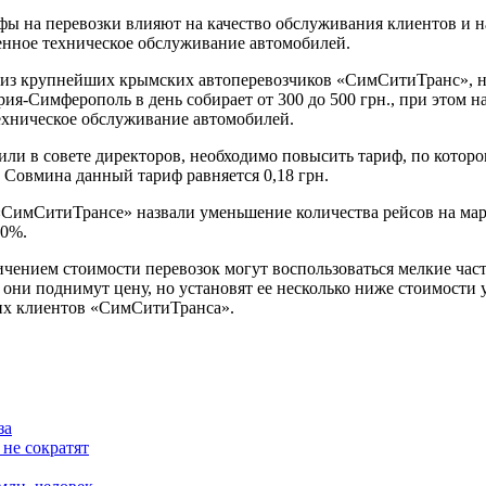
фы на перевозки влияют на качество обслуживания клиентов и на
венное техническое обслуживание автомобилей.
о из крупнейших крымских автоперевозчиков «СимСитиТранс», н
я-Симферополь в день собирает от 300 до 500 грн., при этом на 
ехническое обслуживание автомобилей.
ли в совете директоров, необходимо повысить тариф, по которо
 Совмина данный тариф равняется 0,18 грн.
СимСитиТрансе» назвали уменьшение количества рейсов на марш
00%.
чением стоимости перевозок могут воспользоваться мелкие ча
 они поднимут цену, но установят ее несколько ниже стоимости 
ших клиентов «СимСитиТранса».
за
 не сократят