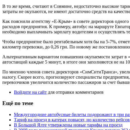
В то же время, считают в Совмине, недостаточно высокие тари
затраты не окупаются, не имеют достаточно средств на качест
Как пояснили агентству «Е-Крым» в совете директоров одног
расходов предприятия. К примеру, автобус на маршруте Евпатори
необходимо выплачивать зарплату водителям и осуществлять т
Чтобы предприятие было рентабельным хотя бы на 5-7%, отмети
километр перевозки, до 0,26 грн. По новому же постановлению
Альтернативным вариантом повышения окупаемости затрат в «
автостанций каждые 5 минут, в итоге они заполняются не на 1
По мнению членов совета директоров «СимСитиТранса», увели
налогу. Скорее всего, прогнозируют специалисты предприятия,
перевозчиков увеличится количество пассажиров за счет быв
Войдите на сайт
для отправки комментариев
Ещё по теме
Междугородние автобусные билеты подорожают в три ра
Тариф на проезд в катерах повысят, но количество рейсов
В Большой Ялте утверждены новые тарифы на проезд