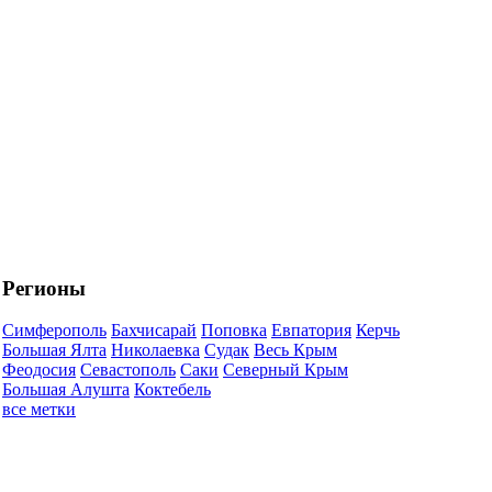
Регионы
Симферополь
Бахчисарай
Поповка
Евпатория
Керчь
Большая Ялта
Николаевка
Судак
Весь Крым
Феодосия
Севастополь
Саки
Северный Крым
Большая Алушта
Коктебель
все метки