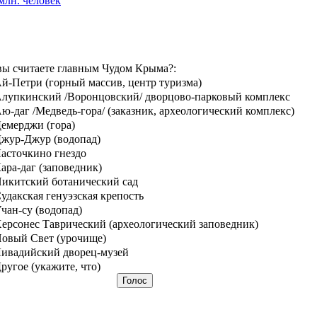
млн. человек
вы считаете главным Чудом Крыма?:
й-Петри (горный массив, центр туризма)
лупкинский /Воронцовский/ дворцово-парковый комплекс
ю-даг /Медведь-гора/ (заказник, археологический комплекс)
емерджи (гора)
жур-Джур (водопад)
асточкино гнездо
ара-даг (заповедник)
икитский ботанический сад
удакская генуэзская крепость
чан-су (водопад)
ерсонес Таврический (археологический заповедник)
овый Свет (урочище)
ивадийский дворец-музей
ругое (укажите, что)