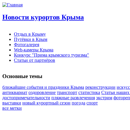
Новости курортов Крыма
Отдых в Крыму
Путёвки в Крым
Фотогалерея
Web-камеры Крыма
Конкурс "Прима крымского туризма"
Статьи от партнёров
Основные темы
ближайшие события и праздники Крыма
реконструкции
искусс
антиквариат
оздоровление
транспорт
статистика
Статьи наших
достопримечательности
пляжные развлечения
экстрим
фоторе
выставки
новый курортный сезон
погода
спорт
все метки