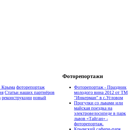
Фоторепортажи
и Крыма
фоторепортаж
Фоторепортаж - Праздник
ия
Статьи наших партнёров
молодого вина 2012 от ТМ
а
реконструкции
новый
"Инкерман" в с.Угловом
Прогулки cо львами или
майская поездка на
электровелосипеде в парк
львов «Тайган» -
фоторепортаж.
Крымский сафари-парк