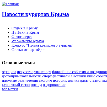
Новости курортов Крыма
Отдых в Крыму
Путёвки в Крым
Фотогалерея
Web-камеры Крыма
Конкурс "Прима крымского туризма"
Статьи от партнёров
Основные темы
официоз
искусство
транспорт
ближайшие события и праздник
достопримечательности
спорт
фестивали
выставки
кино
событ
пляжные развлечения
экстрим
история, антиквариат
статистик
курортный сезон
погода
оздоровление
все метки