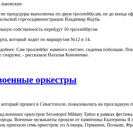
 львовские.
ие процедуры выполнены по двум троллейбусам, не до конца о
опольской горгосадминистрации Владимир Яцуба.
ьную собственность перейдут 10 троллейбусов.
та, который ходит по маршрутам №12 и 14.
добнее. Сам троллейбус намного светлее, сиденья побольше. Пон
 снаружи, - рассказала Наталья Кононенко.
военные оркестры
 который прошел в Севастополе, пожаловались на прохладную по
ад военных оркестров Sevastopol Military Tattoo в рамках фести
орода. Военные музыканты прошли от памятника Екатерины II 
аль приехали семь оркестров: из Алжира, Германии, Польши, Фр