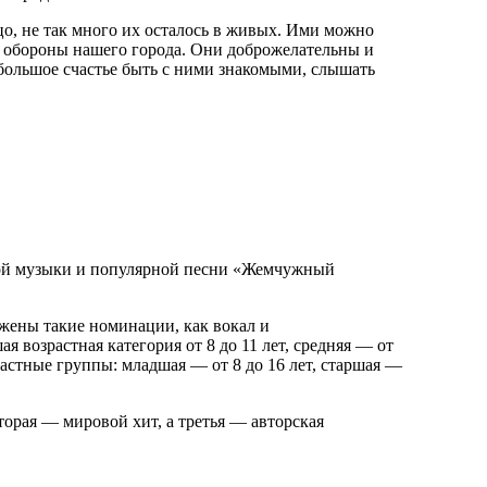
о, не так много их осталось в живых. Ими можно
ой обороны нашего города. Они доброжелательны и
 большое счастье быть с ними знакомыми, слышать
ной музыки и популярной песни «Жемчужный
жены такие номинации, как вокал и
 возрастная категория от 8 до 11 лет, средняя — от
растные группы: младшая — от 8 до 16 лет, старшая —
торая — мировой хит, а третья — авторская