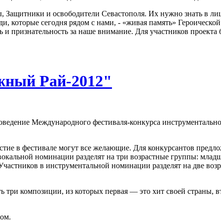
, Защитники и освободители Севастополя. Их нужно знать в лиц
ди, которые сегодня рядом с нами, - «живая память» Героическ
ть и признательность за наше внимание. Для участников проекта
жный Рай-2012"
проведение Международного фестиваля-конкурса инструменталь
стие в фестивале могут все желающие. Для конкурсантов предло
окальной номинации разделят на три возрастные группы: младшая
т. Участников в инструментальной номинации разделят на две воз
ь три композиции, из которых первая — это хит своей страны, в
ом.