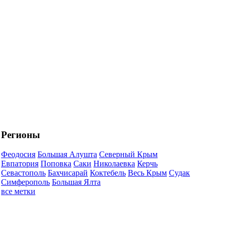
Регионы
Феодосия
Большая Алушта
Северный Крым
Евпатория
Поповка
Саки
Николаевка
Керчь
Севастополь
Бахчисарай
Коктебель
Весь Крым
Судак
Симферополь
Большая Ялта
все метки