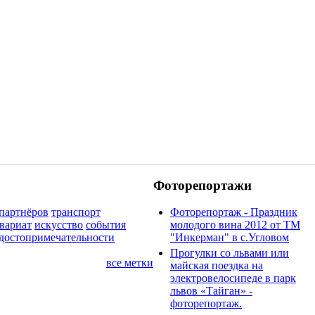
Фоторепортажи
партнёров
транспорт
Фоторепортаж - Праздник
квариат
искусство
события
молодого вина 2012 от ТМ
достопримечательности
"Инкерман" в с.Угловом
Прогулки cо львами или
все метки
майская поездка на
электровелосипеде в парк
львов «Тайган» -
фоторепортаж.