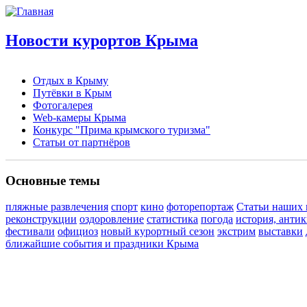
Новости курортов Крыма
Отдых в Крыму
Путёвки в Крым
Фотогалерея
Web-камеры Крыма
Конкурс "Прима крымского туризма"
Статьи от партнёров
Основные темы
пляжные развлечения
спорт
кино
фоторепортаж
Статьи наших 
реконструкции
оздоровление
статистика
погода
история, анти
фестивали
официоз
новый курортный сезон
экстрим
выставки
ближайшие события и праздники Крыма