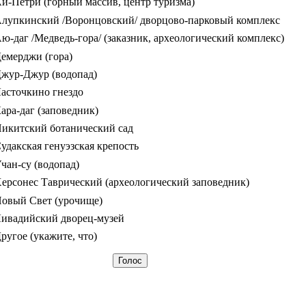
й-Петри (горный массив, центр туризма)
лупкинский /Воронцовский/ дворцово-парковый комплекс
ю-даг /Медведь-гора/ (заказник, археологический комплекс)
емерджи (гора)
жур-Джур (водопад)
асточкино гнездо
ара-даг (заповедник)
икитский ботанический сад
удакская генуэзская крепость
чан-су (водопад)
ерсонес Таврический (археологический заповедник)
овый Свет (урочище)
ивадийский дворец-музей
ругое (укажите, что)