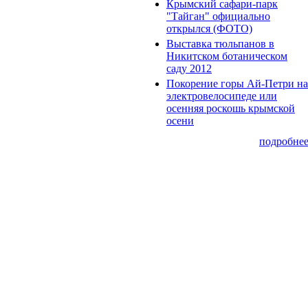
Крымский сафари-парк
"Тайган" официально
открылся (ФОТО)
Выставка тюльпанов в
Никитском ботаническом
саду 2012
Покорение горы Ай-Петри на
электровелосипеде или
осенняя роскошь крымской
осени
подробне