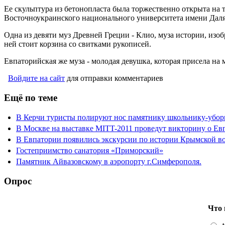
Ее скульптура из бетонопласта была торжественно открыта на
Восточноукраинского национального университета имени Даля
Одна из девяти муз Древней Греции - Клио, муза истории, изо
ней стоит корзина со свитками рукописей.
Евпаторийская же муза - молодая девушка, которая присела на
Войдите на сайт
для отправки комментариев
Ещё по теме
В Керчи туристы полируют нос памятнику школьнику-убо
В Москве на выставке MITT-2011 проведут викторину о Евп
В Евпатории появились экскурсии по истории Крымской в
Гостеприимство санатория «Приморский»
Памятник Айвазовскому в аэропорту г.Симферополя.
Опрос
Что 