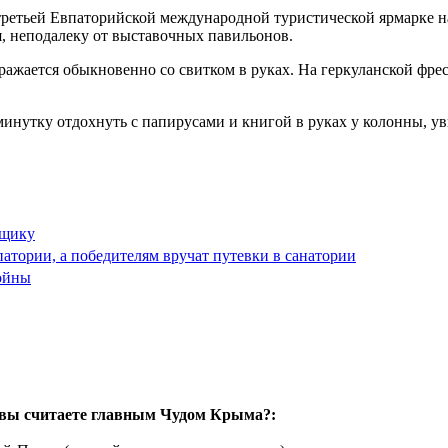
 третьей Евпаторийской международной туристической ярмарке 
, неподалеку от выставочных павильонов.
бражается обыкновенно со свитком в руках. На геркуланской фре
 минутку отдохнуть с папирусами и книгой в руках у колонны, у
рщику
атории, а победителям вручат путевки в санатории
ойны
вы считаете главным Чудом Крыма?: