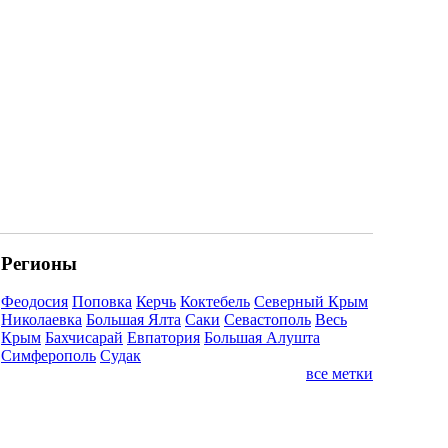
Регионы
Феодосия
Поповка
Керчь
Коктебель
Северный Крым
Николаевка
Большая Ялта
Саки
Севастополь
Весь
Крым
Бахчисарай
Евпатория
Большая Алушта
Симферополь
Судак
все метки