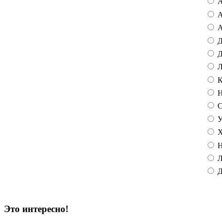
А
А
А
Д
Д
Л
К
Н
С
У
Х
Н
Л
Д
Это интересно!